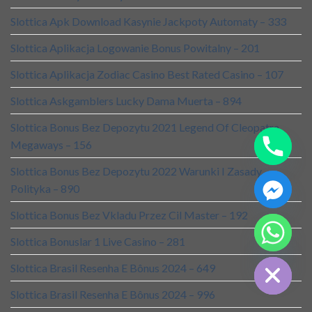
Slottica Apk Download Kasynie Jackpoty Automaty – 333
Slottica Aplikacja Logowanie Bonus Powitalny – 201
Slottica Aplikacja Zodiac Casino Best Rated Casino – 107
Slottica Askgamblers Lucky Dama Muerta – 894
Slottica Bonus Bez Depozytu 2021 Legend Of Cleopatra
Megaways – 156
Slottica Bonus Bez Depozytu 2022 Warunki I Zasady
Polityka – 890
Slottica Bonus Bez Vkladu Przez Cil Master – 192
CHATY
Slottica Bonuslar 1 Live Casino – 281
HIDE
Slottica Brasil Resenha E Bônus 2024 – 649
Slottica Brasil Resenha E Bônus 2024 – 996