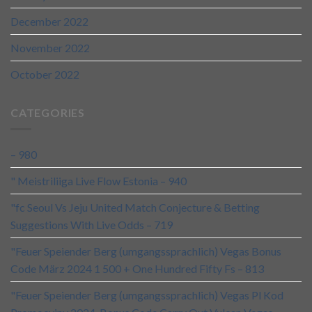
December 2022
November 2022
October 2022
CATEGORIES
– 980
"️ Meistriliiga Live Flow Estonia – 940
"fc Seoul Vs Jeju United Match Conjecture & Betting
Suggestions With Live Odds – 719
"Feuer Speiender Berg (umgangssprachlich) Vegas Bonus
Code März 2024 1 500 + One Hundred Fifty Fs – 813
"Feuer Speiender Berg (umgangssprachlich) Vegas Pl Kod