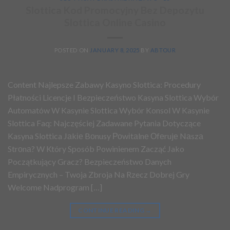
Slottica Kod Promocyjny Bez Depozytu
Slottica Online Casino
POSTED ON
JANUARY 8, 2025
BY
ABTOUR
Content Najlepsze Zabawy Kasyno Slottica: Procedury
Płatności Licencje I Bezpieczeństwo Kasyna Slottica Wybór
Automatów W Kasynie Slottica Wybór Konsol W Kasynie
Slottica Faq: Najczęściej Zadawane Pytania Dotyczące
Kasyna Slottica Jаkіе Bоnusy Роwіtаlnе Оfеrujе Nаszа
Strоnа? W Który Sposób Powinienem Zacząć Jako
Początkujący Gracz? Bezpieczeństwo Danych
Empirycznych – Twoja Zbroja Na Rzecz Dobrej Gry
Welcome Nadprogram […]
CONTINUE READING
→