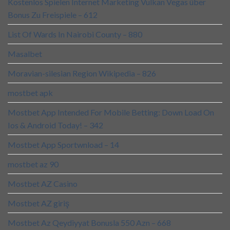
Kostenlos Spielen Internet Marketing Vulkan Vegas über
Bonus Zu Freispiele – 612
List Of Wards In Nairobi County – 880
Masalbet
Moravian-silesian Region Wikipedia – 826
mostbet apk
Mostbet App Intended For Mobile Betting: Down Load On
Ios & Android Today! – 342
Mostbet App Sportwnload – 14
mostbet az 90
Mostbet AZ Casino
Mostbet AZ giriş
Mostbet Az Qeydiyyat Bonusla 550 Azn – 668