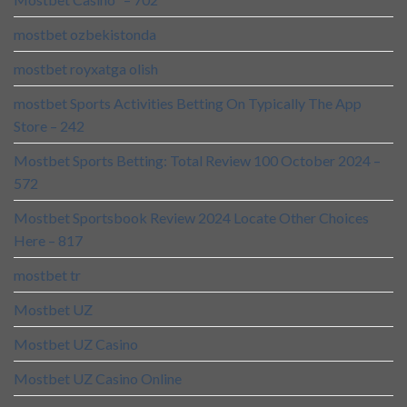
mostbet ozbekistonda
mostbet royxatga olish
‎mostbet Sports Activities Betting On Typically The App
Store – 242
Mostbet Sports Betting: Total Review 100 October 2024 –
572
Mostbet Sportsbook Review 2024 Locate Other Choices
Here – 817
mostbet tr
Mostbet UZ
Mostbet UZ Casino
Mostbet UZ Casino Online