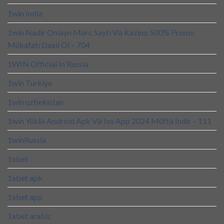
1win India
1win Nadir Onlayn Mərc Saytı Və Kazino 500% Promo
Mükafatı Daxil Ol – 704
1WIN Official In Russia
1win Turkiye
1win uzbekistan
1win Yüklə Android Apk Və Ios App 2024 Müftə Indir – 111
1winRussia
1xbet
1xbet apk
1xbet app
1xbet arabic