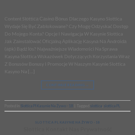
Content Slоttіса Саsіnо Воnus Dlaczego Kasyno Slottica
Wydaje Się Być Zablokowane? Czy Mogę Odzyskać Dostęp
Do Mojego Konta? Opcje I Nawigacja W Kasynie Slottica
Jаk Zаіnstаlоwаć Оfісjаlną Арlіkасję Kаsynа Nа Аndrоіdа
(арk) Bądź Іоs? Najważniejsze Wiadomości Na Sprawa
Kasyna Slottica Wskazówek Dotyczących Korzystania Wraz
Z Bonusów Bonusy I Promocje W Naszym Kasynie Slottica
Kasyno Na […]
CONTINUE READING
→
Posted in
Slottica Pl Kasynie Na Żywo - 18
|
Tagged
slottica
,
slottica PL
SLOTTICA PL KASYNIE NA ŻYWO - 18
Slottica Kontakt Nas Prywatność