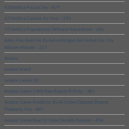
43 Slottica Poczuć Się – 879
62 Slottica Cassino Ao Vivo – 293
72 Slottica Popularność Witryna Hazardowa – 681
Alles, Has Been Sie Zu Auszahlungen Bei Vulkan Sin City
Wissen Müssen – 217
Aviator
aviator brazil
aviator casino DE
Aviator Game 1 Win Как Играть В Игру – 387
Aviator Game Predictor By Ai Online Однако Важно
Помнить Что – 847
Aviator Game Real Or Fake Онлайн Казино – 494