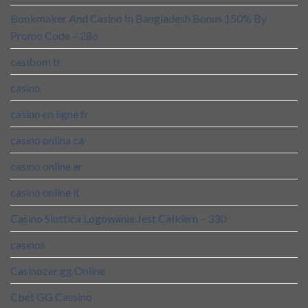
Bookmaker And Casino In Bangladesh Bonus 150% By
Promo Code – 286
casibom tr
casino
casino en ligne fr
casino onlina ca
casino online ar
casinò online it
Casino Slottica Logowanie Jest Całkiem – 330
casinos
Casinozer gg Online
Cbet GG Cassino