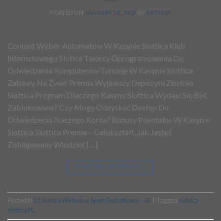
POSTED ON
JANUARY 18, 2025
BY
ABTOUR
Content Wybór Automatów W Kasynie Slottica Klub
Internetowego Slotica Twórcy Oprogramowania Do
Odwiedzenia Komputerów Turnieje W Kasynie Slottica
Zabawy Na Żywo Premia Wyjąwszy Depozytu Zbytnio
Slottica Program Dlaczego Kasyno Slottica Wydaje Się Być
Zablokowane? Czy Mogę Odzyskać Dostęp Do
Odwiedzenia Naszego Konta? Bonusy Powitalne W Kasynie
Slottica Slottica Premia – Całokształt, Jak Jesteś
Zobligowany Wiedzieć […]
CONTINUE READING
→
Posted in
11 Slottica Wirtualny Sport Dodatkowe - 36
|
Tagged
slottica
,
slottica PL