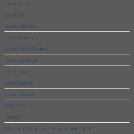
1xbet Korea
1xbet KR
1xbet malaysia
1xbet Morocco
1xbet Online Casino
1xbet qeydiyyat
1xbet russia
1xbet Russian
1xbet russian1
22Bet BD
22bet IT
3 Slottica Online Live Casino In India – 619