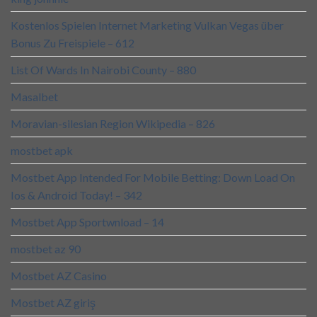
Kostenlos Spielen Internet Marketing Vulkan Vegas über
Bonus Zu Freispiele – 612
List Of Wards In Nairobi County – 880
Masalbet
Moravian-silesian Region Wikipedia – 826
mostbet apk
Mostbet App Intended For Mobile Betting: Down Load On
Ios & Android Today! – 342
Mostbet App Sportwnload – 14
mostbet az 90
Mostbet AZ Casino
Mostbet AZ giriş