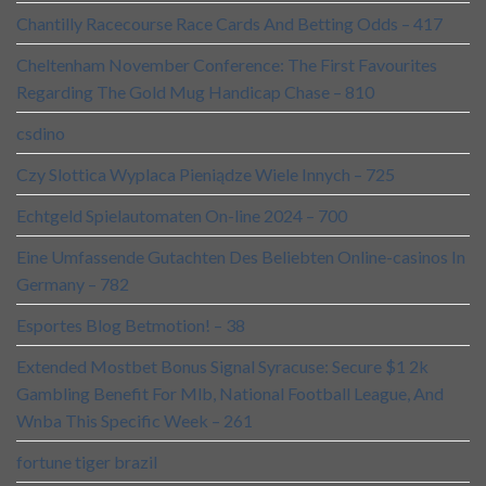
Chantilly Racecourse Race Cards And Betting Odds – 417
Cheltenham November Conference: The First Favourites
Regarding The Gold Mug Handicap Chase – 810
csdino
Czy Slottica Wyplaca Pieniądze Wiele Innych – 725
Echtgeld Spielautomaten On-line 2024 – 700
Eine Umfassende Gutachten Des Beliebten Online-casinos In
Germany – 782
Esportes Blog Betmotion! – 38
Extended Mostbet Bonus Signal Syracuse: Secure $1 2k
Gambling Benefit For Mlb, National Football League, And
Wnba This Specific Week – 261
fortune tiger brazil