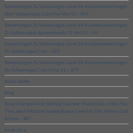
Bewertungen Zu Vulkanvegas Lesen Sie Kundenbewertungen
über Vulkanvegas Com Five Von 51 – 589
Bewertungen Zu Vulkanvegas Lesen Sie Kundenbewertungen
Zu Vulkanvegas Apresentando 11 Von 51 – 14
Bewertungen Zu Vulkanvegas Lesen Sie Kundenbewertungen
Zu Vulkanvegas Com – 227
Bewertungen Zu Vulkanvegas Lesen Sie Kundenbewertungen
Zu Vulkanvegas Com 4 Des 51 – 377
bizzo casino
blog
Bmw Championship Betting Examine: Predictions, Odds Plus
The Latest Mostbet Added Bonus Code For This Weeks Golf
Action – 387
book of ra