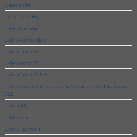
1xbet arabic
1XBET AZ Giriş
1xbet Azerbajan
1xbet Azerbaydjan
1xbet Casino AZ
1xbet casino BD
1xbet Casino Online
1xbet É Confiável? Analisamos A Seguran?a Da Plataforma –
222
1xbet giriş
1xbet india
1xbet Kazahstan