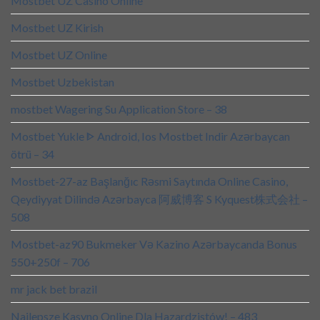
Mostbet UZ Casino Online
Mostbet UZ Kirish
Mostbet UZ Online
Mostbet Uzbekistan
‎mostbet Wagering Su Application Store – 38
Mostbet Yukle ᐈ Android, Ios Mostbet Indir Azərbaycan
ötrü – 34
Mostbet-27-az Başlanğıc Rəsmi Saytında Online Casino,
Qeydiyyat Dilində Azərbayca 阿威博客 S Kyquest株式会社 –
508
Mostbet-az90 Bukmeker Və Kazino Azərbaycanda Bonus
550+250f – 706
mr jack bet brazil
Najlepsze Kasyno Online Dla Hazardzistów! – 483