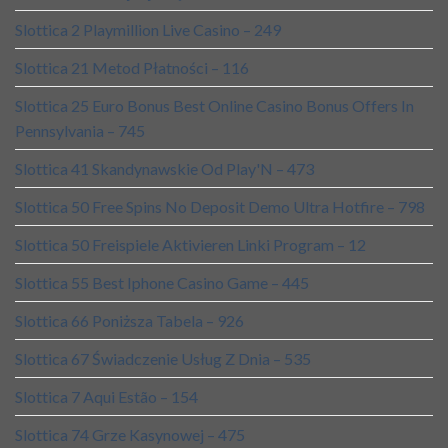
Slottica 2 Playmillion Live Casino – 249
Slottica 21 Metod Płatności – 116
Slottica 25 Euro Bonus Best Online Casino Bonus Offers In
Pennsylvania – 745
Slottica 41 Skandynawskie Od Play'N – 473
Slottica 50 Free Spins No Deposit Demo Ultra Hotfire – 798
Slottica 50 Freispiele Aktivieren Linki Program – 12
Slottica 55 Best Iphone Casino Game – 445
Slottica 66 Poniższa Tabela – 926
Slottica 67 Świadczenie Usług Z Dnia – 535
Slottica 7 Aqui Estão – 154
Slottica 74 Grze Kasynowej – 475