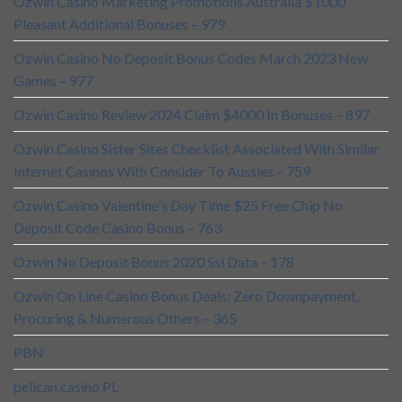
Ozwin Casino Marketing Promotions Australia $1000
Pleasant Additional Bonuses – 979
Ozwin Casino No Deposit Bonus Codes March 2023 New
Games – 977
Ozwin Casino Review 2024 Claim $4000 In Bonuses – 897
Ozwin Casino Sister Sites Checklist Associated With Similar
Internet Casinos With Consider To Aussies – 759
Ozwin Casino Valentine's Day Time $25 Free Chip No
Deposit Code Casino Bonus – 763
Ozwin No Deposit Bonus 2020 Ssl Data – 178
Ozwin On Line Casino Bonus Deals: Zero Downpayment,
Procuring & Numerous Others – 365
PBN
pelican casino PL