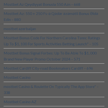
Mostbet Az Qeydiyyat Bonusla 550 Azn – 668
Mostbet Az: 550 + 250 Fs-ə Qədər əzəmətli Bonus Əldə
Edin – 880
mostbet azerbaijan
Mostbet Bonus Code For Northern Carolina Tsnnc Ratings
Up To $1, 100 For Sports Activities Betting Launch" – 105
Mostbet Bonus Signal Forbes: Up To Be Able To $1, 000
Brand New Player Promo October 2024 – 571
Mostbet Cardiff City-road Bookmakers Cardiff – 696
Mostbet Casino
‎mostbet Casino & Roulette On Typically The App Store" –
338
Mostbet Casino AZ