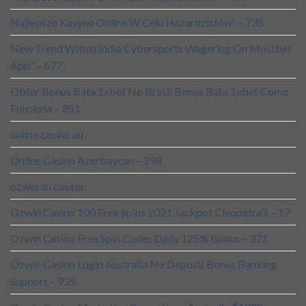
Najlepsze Kasyno Online W Celu Hazardzistów! – 735
New Trend Within India Cybersports Wagering On Mostbet
App" – 677
Obter Bonus Bata 1xbet No Brasil Bonus Bata 1xbet Como
Funciona – 851
online casino au
Online Casino Azerbaycan – 298
ozwin au casino
Ozwin Casino 100 Free Spins 2021 Jackpot Cleopatra’S – 17
Ozwin Casino Free Spin Codes Daily 125% Bonus – 371
Ozwin Casino Login Australia No Deposit Bonus Banking
Support – 935