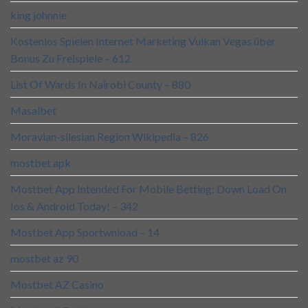
king johnnie
Kostenlos Spielen Internet Marketing Vulkan Vegas über
Bonus Zu Freispiele – 612
List Of Wards In Nairobi County – 880
Masalbet
Moravian-silesian Region Wikipedia – 826
mostbet apk
Mostbet App Intended For Mobile Betting: Down Load On
Ios & Android Today! – 342
Mostbet App Sportwnload – 14
mostbet az 90
Mostbet AZ Casino