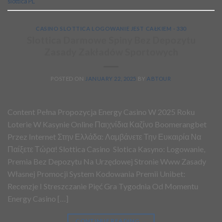
slottica PL
CASINO SLOTTICA LOGOWANIE JEST CAŁKIEM - 330
Slottica Darmowe Spiny Bez Depozytu
Zasady Zakładów Sportowych
POSTED ON
JANUARY 22, 2025
BY
ABTOUR
Content Pełna Propozycja Energy Casino W 2025 Roku
Loterie W Kasynie Online Παιχνίδια Καζίνο Boomerangbet
Przez Internet Στην Ελλάδα: Λαμβάνετε Την Ευκαιρία Να
Παίξετε Τώρα! Slottica Casino ️ Slotica Kasyno: Logowanie,
Premia Bez Depozytu Na Urzędowej Stronie Www Zasady
Własnej Promocji System Kodowania Premii Unibet:
Recenzje I Streszczanie Pięć Gra Tygodnia Od Momentu
Energy Casino […]
CONTINUE READING
→