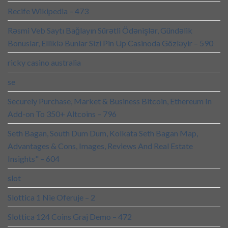
Recife Wikipedia – 473
Rəsmi Veb Saytı Bağlayın️ Sürətli Ödənişlər, Gündəlik
Bonuslar, Elliklə Bunlar Sizi Pin Up Casinoda Gözləyir – 590
ricky casino australia
se
Securely Purchase, Market & Business Bitcoin, Ethereum In
Add-on To 350+ Altcoins – 796
Seth Bagan, South Dum Dum, Kolkata Seth Bagan Map,
Advantages & Cons, Images, Reviews And Real Estate
Insights" – 604
slot
Slottica 1 Nie Oferuje – 2
Slottica 124 Coins Graj Demo – 472