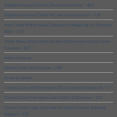
Najlepsze Kasyno Online Dla Hazardzistów! – 483
Najlepsze Kasyno Online W Celu Hazardzistów! – 735
New Trend Within India Cybersports Wagering On Mostbet
App" – 677
Obter Bonus Bata 1xbet No Brasil Bonus Bata 1xbet Como
Funciona – 851
online casino au
Online Casino Azerbaycan – 298
ozwin au casino
Ozwin Casino 100 Free Spins 2021 Jackpot Cleopatra’S – 17
Ozwin Casino Free Spin Codes Daily 125% Bonus – 371
Ozwin Casino Login Australia No Deposit Bonus Banking
Support – 935