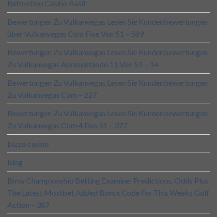
Betmotion Casino Basil
Bewertungen Zu Vulkanvegas Lesen Sie Kundenbewertungen
über Vulkanvegas Com Five Von 51 – 589
Bewertungen Zu Vulkanvegas Lesen Sie Kundenbewertungen
Zu Vulkanvegas Apresentando 11 Von 51 – 14
Bewertungen Zu Vulkanvegas Lesen Sie Kundenbewertungen
Zu Vulkanvegas Com – 227
Bewertungen Zu Vulkanvegas Lesen Sie Kundenbewertungen
Zu Vulkanvegas Com 4 Des 51 – 377
bizzo casino
blog
Bmw Championship Betting Examine: Predictions, Odds Plus
The Latest Mostbet Added Bonus Code For This Weeks Golf
Action – 387