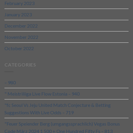
February 2023
January 2023
December 2022
November 2022
October 2022
CATEGORIES
– 980
"️ Meistriliiga Live Flow Estonia – 940
"fc Seoul Vs Jeju United Match Conjecture & Betting
Suggestions With Live Odds – 719
"Feuer Speiender Berg (umgangssprachlich) Vegas Bonus
Code März 2024 1 500 + One Hundred Fifty Fs – 813