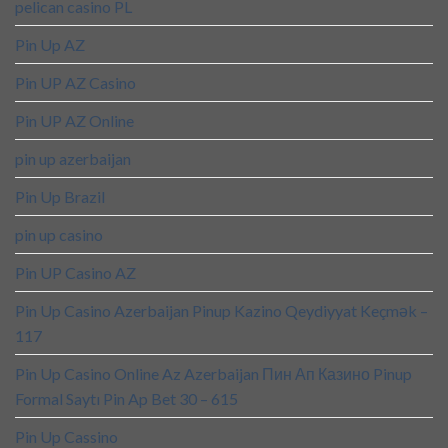
pelican casino PL
Pin Up AZ
Pin UP AZ Casino
Pin UP AZ Online
pin up azerbaijan
Pin Up Brazil
pin up casino
Pin UP Casino AZ
Pin Up Casino Azerbaijan Pinup Kazino Qeydiyyat Keçmək –
117
Pin Up Casino Online Az Azerbaijan Пин Ап Казино Pinup
Formal Saytı Pin Ap Bet 30 – 615
Pin Up Cassino