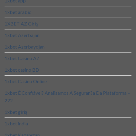
1xbet app
1xbet arabic
1XBET AZ Giriş
1xbet Azerbajan
1xbet Azerbaydjan
1xbet Casino AZ
1xbet casino BD
1xbet Casino Online
1xbet É Confiável? Analisamos A Seguran?a Da Plataforma –
222
1xbet giriş
1xbet india
1xbet Kazahstan