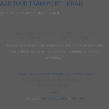
A&B TOUR TRANSPORT – KRABI
A&B TOUR TRANSPORT – KRABI
CATEGORY ARCHIVES:
CASINO SLOTTICA
LOGOWANIE JEST CAŁKIEM – 330
Takie procedury mogą obejmować poboczne zgrupowane
symbole WILD dzięki 3 i czwartym bębnie, po prostu
powiedz. –
CASINO SLOTTICA LOGOWANIE JEST CAŁKIEM - 330
Czy Slottica Jest Legalna Nie Tylko
Kasyno Online
POSTED ON
JANUARY 22, 2025
BY
ABTOUR