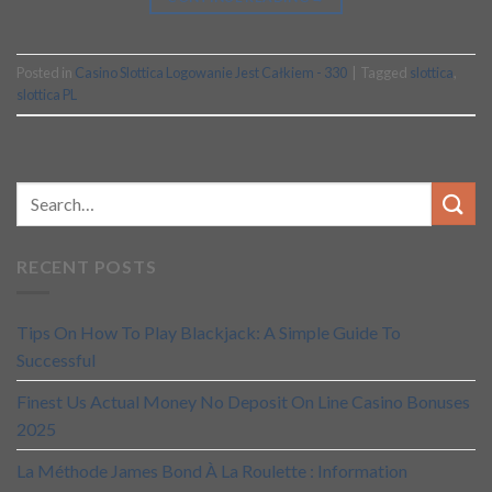
Posted in
Casino Slottica Logowanie Jest Całkiem - 330
|
Tagged
slottica
,
slottica PL
RECENT POSTS
Tips On How To Play Blackjack: A Simple Guide To
Successful
Finest Us Actual Money No Deposit On Line Casino Bonuses
2025
La Méthode James Bond À La Roulette : Information