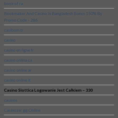
book of ra
Bookmaker And Casino In Bangladesh Bonus 150% By
Promo Code – 286
casibom tr
casino
casino en ligne fr
casino onlina ca
casino online ar
casinò online it
Casino Slottica Logowanie Jest Całkiem – 330
casinos
Casinozer gg Online