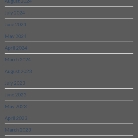
August 2024
July 2024
June 2024
May 2024
April 2024
March 2024
August 2023
July 2023
June 2023
May 2023
April 2023
March 2023