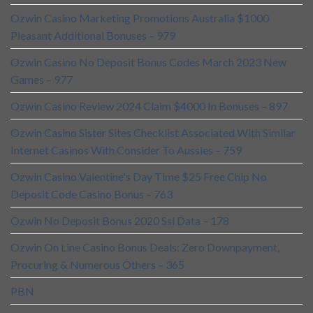
Ozwin Casino Marketing Promotions Australia $1000
Pleasant Additional Bonuses – 979
Ozwin Casino No Deposit Bonus Codes March 2023 New
Games – 977
Ozwin Casino Review 2024 Claim $4000 In Bonuses – 897
Ozwin Casino Sister Sites Checklist Associated With Similar
Internet Casinos With Consider To Aussies – 759
Ozwin Casino Valentine's Day Time $25 Free Chip No
Deposit Code Casino Bonus – 763
Ozwin No Deposit Bonus 2020 Ssl Data – 178
Ozwin On Line Casino Bonus Deals: Zero Downpayment,
Procuring & Numerous Others – 365
PBN